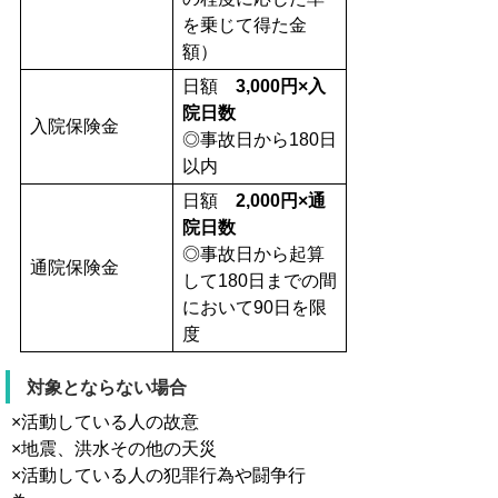
を乗じて得た金
額）
日額
3,000円×入
院日数
入院保険金
◎事故日から180日
以内
日額
2,000円×通
院日数
◎事故日から起算
通院保険金
して180日までの間
において90日を限
度
対象とならない場合
×活動している人の故意
×地震、洪水その他の天災
×活動している人の犯罪行為や闘争行