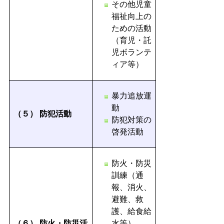
その他児童
福祉向上の
ための活動
（育児・託
児ボランテ
ィア等）
暴力追放運
動
（５）
防犯活動
防犯対策の
啓発活動
防火・防災
訓練（通
報、消火、
避難、救
護、給食給
（６）
防火・防災活
水等）