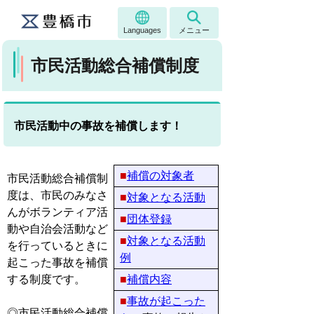
Languages
メニュー
市民活動総合補償制度
市民活動中の事故を補償します！
■
補償の対象者
市民活動総合補償制
度は、市民のみなさ
■
対象となる活動
んがボランティア活
■
団体登録
動や自治会活動など
■
対象となる活動
を行っているときに
例
起こった事故を補償
する制度です。
■
補償内容
■
事故が起こった
◎市民活動総合補償