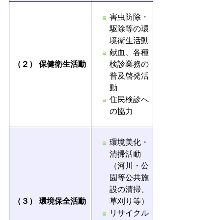
害虫防除・
駆除等の環
境衛生活動
献血、各種
（２）
保健衛生活動
検診業務の
普及啓発活
動
住民検診へ
の協力
環境美化・
清掃活動
（河川・公
園等公共施
設の清掃、
（３）
環境保全活動
草刈り等）
リサイクル