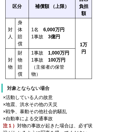
区分
補償額 （上限）
負担
額
身
対
体
1名
6,000万円
人
賠
1事故
3億円
償
1万
円
財
1事故
1,000万円
対
物
1事故
100万円
物
賠
（主催者の保管
償
物）
対象とならない場合
×活動している人の故意
×地震、洪水その他の天災
×戦争、暴動その他社会的騒乱
×自動車による交通事故
注１）
対物の事故が起きた場合は、必ず状