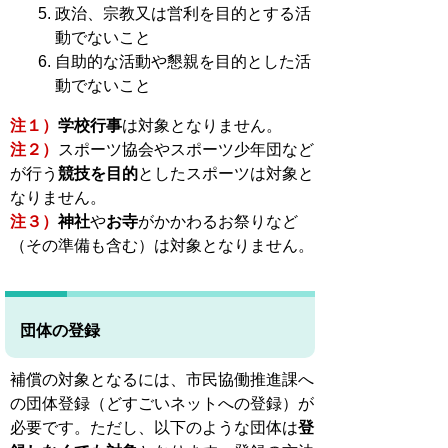
政治、宗教又は営利を目的とする活
動でないこと
自助的な活動や懇親を目的とした活
動でないこと
注１）
学校行事
は対象となりません。
注２）
スポーツ協会やスポーツ少年団など
が行う
競技を目的
としたスポーツは対象と
なりません。
注３）
神社
や
お寺
がかかわるお祭りなど
（その準備も含む）は対象となりません。
団体の登録
補償の対象となるには、市民協働推進課へ
の団体登録（どすごいネットへの登録）が
必要です。ただし、以下のような団体は
登