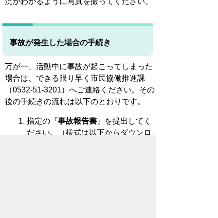
況がわかるように写真を撮ってください。
事故が発生した場合の手続き
万が一、活動中に事故が起こってしまった
場合は、できる限り早く市民協働推進課
（0532-51-3201）へご連絡ください。その
後の手続きの流れは以下のとおりです。
指定の『
事故報告書
』を提出してく
ださい。（様式は以下からダウンロ
ードいただけますので、プリントア
ウトしてご利用ください。）
＊傷害補償事故報告書
PDF(
175KB )
＊傷害補償記入例
PDF( 259KB )
＊賠償責任補償事故報告書
PDF(
192KB )