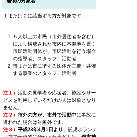
補償の対象者
１または２に該当する方が対象です。
５人以上の市民（市外居住者を含む）
により構成された市内に本拠地を置く
市民活動団体が、市民活動を行う場合
の指導者、スタッフ、活動者
市または市に準ずる団体が主催・共催
する事業のスタッフ、活動者
注１）
活動の見学者や応援者、施設やサー
ビスを利用しているだけの人は対象となり
ません。
注２）
市外の方が、市外で活動中
に事故に
遭われた場合は対象外です。
注３）
平成23年4月1日より
、託児ボランテ
ィアで一時的に預かった子どもは、
傷害補