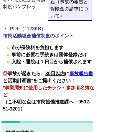
ら
（事故の報告と
制度パンフレッ
保険金の請求につ
いて）
ト
PDF（1123KB）
市民活動総合補償制度のポイント
市が保険料を負担します
事前に必要な手続きは団体登録だけ
入院・通院は１日目から補償されます
◎
事故が起きたら、
30日以内
に
事故報告書
と活動計画書
*
をご提出ください！
*事業周知に使用したチラシ・参加者名簿な
ど
（ご不明な点は市民協働推進課へ：0532-
51-3201）