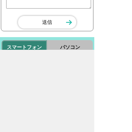
スマートフォン
パソコン
豊橋市役所
法人番号：3000020232017
〒440-8501 愛知県豊橋市今橋町１番地
代表番号：
0532-51-2111
開庁日時：
月曜日～金曜日 午前8時30
分～午後5時15分まで
（土・日・祝祭日・年末年始