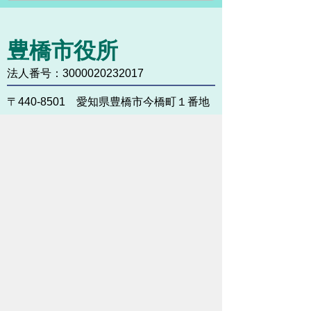
豊橋市役所
法人番号：3000020232017
〒440-8501 愛知県豊橋市今橋町１番地
代表番号：
0532-51-2111
開庁日時：
月曜日～金曜日 午前8時30
分～午後5時15分まで
（土・日・祝祭日・年末年始
＜12月29日から1月3日＞は
除く）
各課連絡先
お問い合わせ