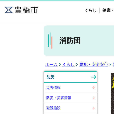
くらし
健康
消防団
ホーム
くらし
防犯・安全安心
防災
災害情報
防災・災害情報
避難施設