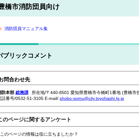
豊橋市消防団員向け
消防団員マニュアル集
パブリックコメント
お問合わせ先
消防本部
総務課
所在地/〒440-8501 愛知県豊橋市今橋町1番地 (豊橋市
電話番号/
0532-51-3105
E-mail/
shobo-somu@city.toyohashi.lg.jp
このページに関するアンケート
このページの情報は役に立ちましたか？