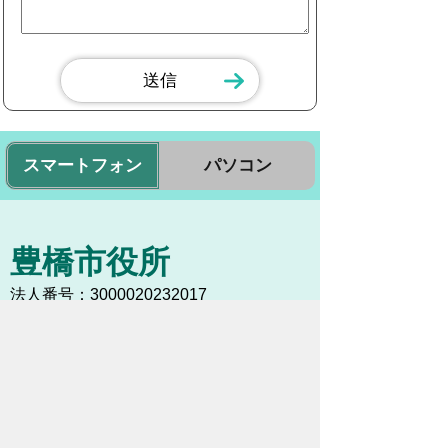
スマートフォン
パソコン
豊橋市役所
法人番号：3000020232017
〒440-8501 愛知県豊橋市今橋町１番地
代表番号：
0532-51-2111
開庁日時：
月曜日～金曜日 午前8時30
分～午後5時15分まで
（土・日・祝祭日・年末年始