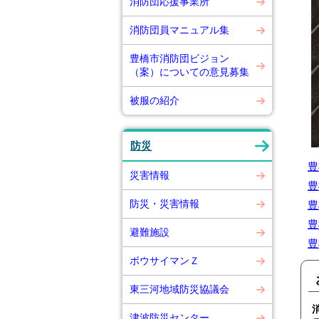
消防団応援事業所
消防団員マニュアル集
豊橋市消防団ビジョン
（案）についての意見募集
被服の紹介
防災
豊
災害情報
豊
防災・災害情報
豊
豊
避難施設
豊
ボウサイマンＺ
東三河地域防災協議会
津波防災センター