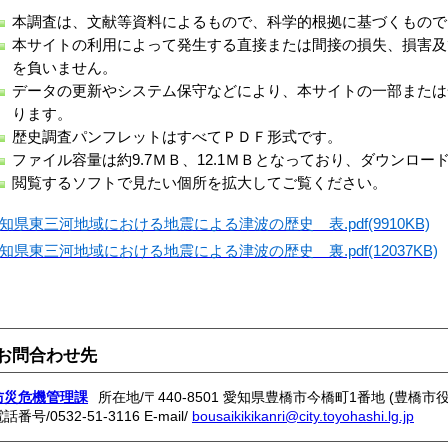
本調査は、文献等資料によるもので、科学的根拠に基づくもので
本サイトの利用によって発生する直接または間接の損失、損害及
を負いません。
データの更新やシステム保守などにより、本サイトの一部または
ります。
歴史調査パンフレットはすべてＰＤＦ形式です。
ファイル容量は約9.7ＭＢ、12.1ＭＢとなっており、ダウンロ
閲覧するソフトで見たい個所を拡大してご覧ください。
知県東三河地域における地震による津波の歴史 表.pdf(9910KB)
知県東三河地域における地震による津波の歴史 裏.pdf(12037KB)
お問合わせ先
防災危機管理課
所在地/〒440-8501 愛知県豊橋市今橋町1番地 (豊橋市役
電話番号/
0532-51-3116
E-mail/
bousaikikikanri@city.toyohashi.lg.jp