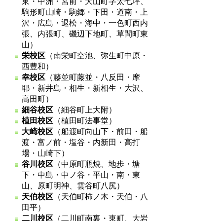
東・中洲・宮前・大山町字太七坪、
駒形町山崎・駒郷・下田・道南・上
沢・広島・退松・海中・一色町西内
張、内張町、磯辺下地町、草間町東
山）
栄校区
（南栄町空池、弥生町中原・
西豊和）
幸校区
（藤並町藤並・八反田・摩
耶・新井島・相生・新相生・大沢、
高田町）
細谷校区
（細谷町上大附）
植田校区
（植田町法事堂）
大崎校区
（船渡町向山下・前田・船
渡・富ノ前・塩谷・内新田・高打
場・山崎下）
谷川校区
（中原町瓶焼、地歩・塘
下・中島・中ノ谷・平山・南・東
山、原町明神、雲谷町八尻）
天伯校区
（天伯町柿ノ木・天伯・八
田平）
二川校区
（二川町南裏・東町、大岩