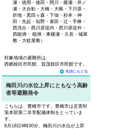
瀬・徳用・後田・間川・榎瀬・井ノ
瀬・大合歓・大橋・大蝋・下川原・
折地・黒田ヶ森・下佃・杉本・神
田・先起・知野・束田・辻・手棒・
西洗出・西川原堤内・西川原堤外・
西能洲・ 能洲・東榎瀬・久長・城屋
敷・大蚊屋敷）
対象地域の避難所は、
西郷校区市民館、賀茂校区市民館です。
先頭にもどる
梅田川の水位上昇にともなう高齢
者等避難発令
こちらは、豊橋市です。豊橋市は災害対
策本部第二非常配備体制をとっていま
す。
8月18日4時30分、梅田川の水位が上昇