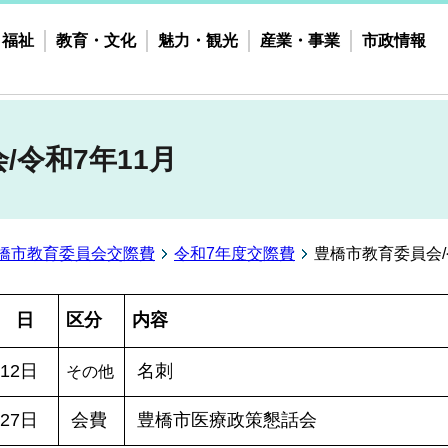
・福祉
教育・文化
魅力・観光
産業・事業
市政情報
/令和7年11月
橋市教育委員会交際費
令和7年度交際費
豊橋市教育委員会/
日
区分
内容
12
日
名刺
その他
27日
会費
豊橋市医療政策懇話会