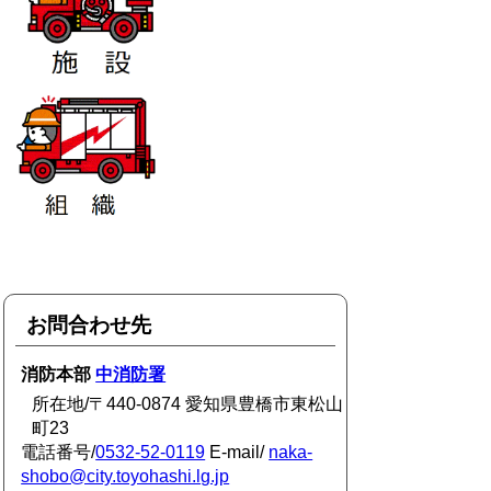
お問合わせ先
消防本部
中消防署
所在地/〒440-0874 愛知県豊橋市東松山
町23
電話番号/
0532-52-0119
E-mail/
naka-
shobo@city.toyohashi.lg.jp