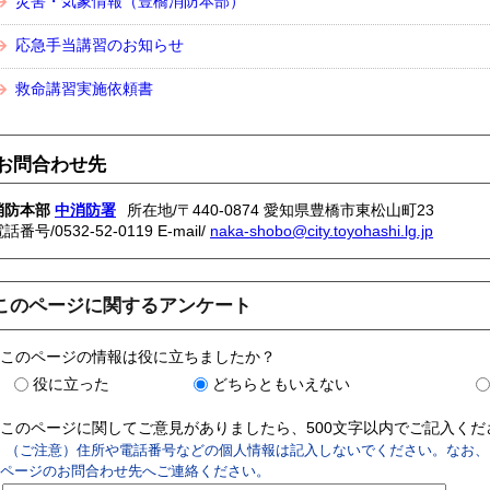
災害・気象情報（豊橋消防本部）
応急手当講習のお知らせ
救命講習実施依頼書
お問合わせ先
消防本部
中消防署
所在地/〒440-0874 愛知県豊橋市東松山町23
電話番号/
0532-52-0119
E-mail/
naka-shobo@city.toyohashi.lg.jp
このページに関するアンケート
このページの情報は役に立ちましたか？
役に立った
どちらともいえない
このページに関してご意見がありましたら、500文字以内でご記入く
（ご注意）住所や電話番号などの個人情報は記入しないでください。なお、
ページのお問合わせ先へご連絡ください。