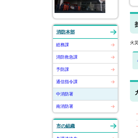
消防本部
火
総務課
消防救急課
予防課
通信指令課
中消防署
南消防署
市の組織