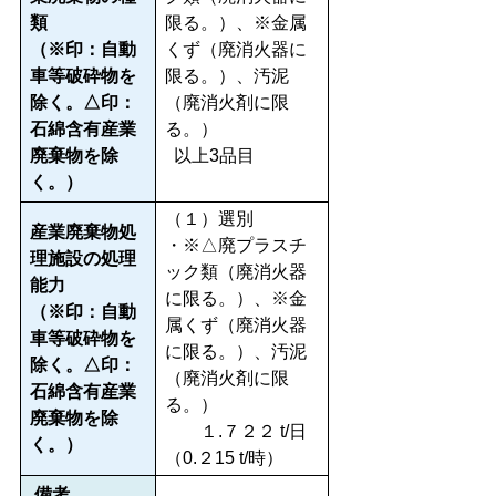
類
限る。）、※金属
（※印：自動
くず（廃消火器に
車等破砕物を
限る。）、汚泥
除く。△印：
（廃消火剤に限
石綿含有産業
る。）
廃棄物を除
以上3品目
く。）
（１）選別
産業廃棄物処
・※△廃プラスチ
理施設の処理
ック類（廃消火器
能力
に限る。）、※金
（※印：自動
属くず（廃消火器
車等破砕物を
に限る。）、汚泥
除く。△印：
（廃消火剤に限
石綿含有産業
る。）
廃棄物を除
１.７２２ t/日
く。）
（0.２15 t/時）
備考