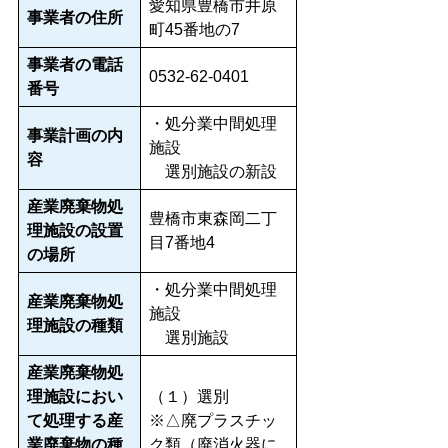
愛知県豊橋市井原
事業者の住所
町45番地の7
事業者の電話
0532-62-0401
番号
・処分業中間処理
事業計画の内
施設
容
選別施設の新設
産業廃棄物処
豊橋市東森岡二丁
理施設の設置
目7番地4
の場所
・処分業中間処理
産業廃棄物処
施設
理施設の種類
選別施設
産業廃棄物処
理施設におい
（１）選別
て処理する産
※△廃プラスチッ
業廃棄物の種
ク類（廃消火器に