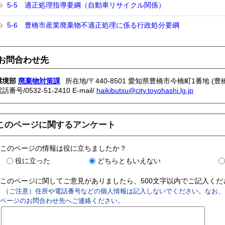
5-5 適正処理指導要綱（自動車リサイクル関係）
5-6 豊橋市産業廃棄物不適正処理に係る行政処分要綱
お問合わせ先
環境部
廃棄物対策課
所在地/〒440-8501 愛知県豊橋市今橋町1番地 (豊
電話番号/
0532-51-2410
E-mail/
haikibutsu@city.toyohashi.lg.jp
このページに関するアンケート
このページの情報は役に立ちましたか？
役に立った
どちらともいえない
このページに関してご意見がありましたら、500文字以内でご記入く
（ご注意）住所や電話番号などの個人情報は記入しないでください。なお、
ページのお問合わせ先へご連絡ください。