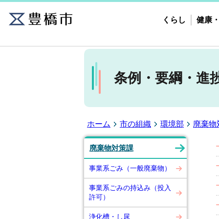
くらし
健康
条例・要綱・進
ホーム
市の組織
環境部
廃棄物
廃棄物対策課
事業系ごみ（一般廃棄物）
事業系ごみの持込み（投入
許可）
浄化槽・し尿