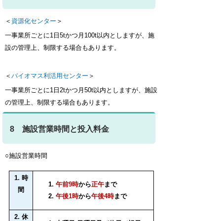
＜
資源化センター
＞
一事業所ごとに1日5tかつ月100t以内としますが、施
設の管理上、制限する場合もあります。
＜
バイオマス利活用センター
＞
一事業所ごとに1日2tかつ月50t以内としますが、施設
の管理上、制限する場合もあります。
8 施設営業時間と投入料金
○施設営業時間
1. 時
午前9時
から
正午
まで
間
午後1時
から
午後4時
まで
2. 休