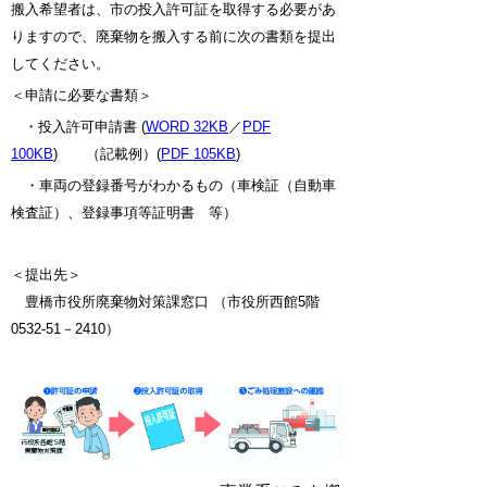
搬入希望者は、市の投入許可証を取得する必要があ
りますので、廃棄物を搬入する前に次の書類を提出
してください。
＜申請に必要な書類＞
・
投入許可申請書 (
WORD 32KB
／
PDF
100KB
) （記載例）(
PDF 105KB
)
・車両の登録番号がわかるもの（車検証（自動車
検査証）、登録事項等証明書 等）
＜提出先＞
豊橋市役所廃棄物対策課窓口 （市役所西館5階
0532-51－2410）