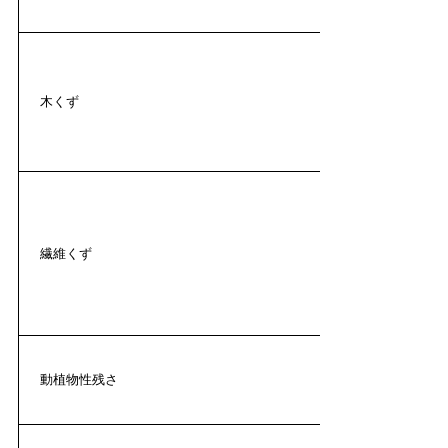
木くず
繊維くず
動植物性残さ