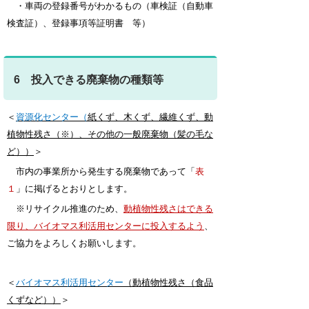
・
車両の登録番号がわかるもの（車検証（自動車
検査証）、登録事項等証明書 等）
6 投入できる廃棄物の種類等
＜
資源化センター（
紙くず、木くず、繊維くず、動
植物性残さ（※）、その他の一般廃棄物（髪の毛な
ど））
＞
市内の事業所から発生する廃棄物であって「
表
１
」に掲げるとおりとします。
※リサイクル推進のため、
動植物性残さはできる
限り、バイオマス利活用センターに投入するよう
、
ご協力をよろしくお願いします。
＜
バイオマス利活用センター
（動植物性残さ（食品
くずなど））
＞