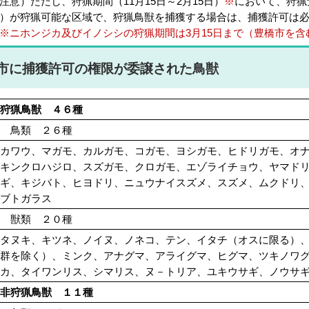
注意）ただし、狩猟期間（11月15日～2月15日）
※
において、狩猟
）が狩猟可能な区域で、狩猟鳥獣を捕獲する場合は、捕獲許可は
※ニホンジカ及びイノシシの狩猟期間は3月15日まで（豊橋市を含
市に捕獲許可の権限が委譲された鳥獣
狩猟鳥獣 ４６種
鳥類 ２６種
カワウ、マガモ、カルガモ、コガモ、ヨシガモ、ヒドリガモ、オ
キンクロハジロ、スズガモ、クロガモ、エゾライチョウ、ヤマド
ギ、キジバト、ヒヨドリ、ニュウナイスズメ、スズメ、ムクドリ
ブトガラス
獣類 ２０種
タヌキ、キツネ、ノイヌ、ノネコ、テン、イタチ（オスに限る）
群を除く）、ミンク、アナグマ、アライグマ、ヒグマ、ツキノワ
カ、タイワンリス、シマリス、ヌ－トリア、ユキウサギ、ノウサ
非狩猟鳥獣 １１種