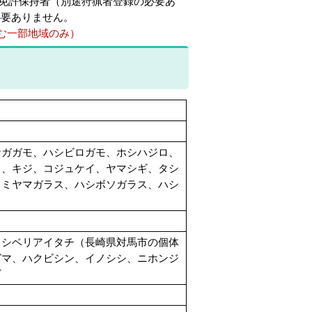
免許保持者（別途狩猟者登録の必要あ
必要ありません。
む一部地域のみ）
ナガガモ、ハシビロガモ、ホシハジロ、
リ、キジ、コジュケイ、ヤマシギ、タシ
、ミヤマガラス、ハシボソガラス、ハシ
、シベリアイタチ（長崎県対馬市の個体
グマ、ハクビシン、イノシシ、ニホンジ
ギ