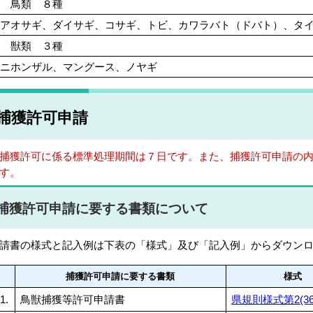
鳥類 ８種
アオサギ、ダイサギ、コサギ、トビ、カワラバト（ドバト）、タ
獣類 ３種
ニホンザル、マングース、ノヤギ
捕獲許可申請
捕獲許可に係る
標準処理期間は７日です。
また、捕獲許可申請の
す。
捕獲許可申請に要する書類について
請書の様式と記入例は下表の「様式」及び「記入例」からダウン
捕獲許可申請に要する書類
様式
1.
鳥獣捕獲等許可申請書
県規則様式第2(36