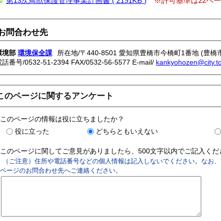
第13次鳥獣保護管理事業計画書 ( 2191KB )
※許可基準は22ペ
お問合わせ先
環境部
環境保全課
所在地/〒440-8501 愛知県豊橋市今橋町1番地 (豊橋
電話番号/
0532-51-2394
FAX/0532-56-5577 E-mail/
kankyohozen@city.to
このページに関するアンケート
このページの情報は役に立ちましたか？
役に立った
どちらともいえない
このページに関してご意見がありましたら、500文字以内でご記入く
（ご注意）住所や電話番号などの個人情報は記入しないでください。なお、
ページのお問合わせ先へご連絡ください。