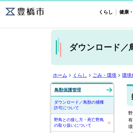
くらし
健康
ダウンロード／
ホーム
くらし
ごみ・環境
環境
鳥獣保護管理
ダウンロード／鳥獣の捕獲
許可について
野
野鳥との接し方・死亡野鳥
有
の取り扱いについて
環