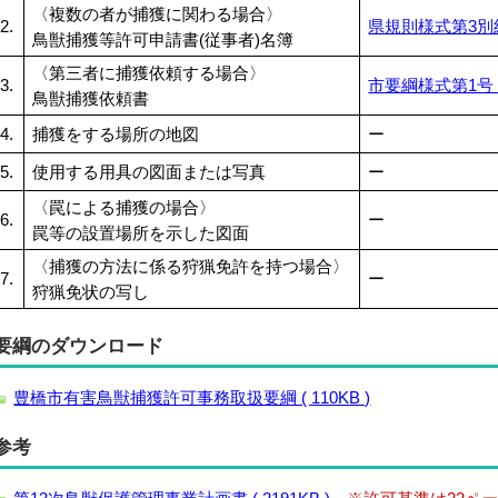
〈複数の者が捕獲に関わる場合〉
2.
県規則様式第3別紙(
鳥獣捕獲等許可申請書(従事者)名簿
〈第三者に捕獲依頼する場合〉
3.
市要綱様式第1号 (
鳥獣捕獲依頼書
4.
捕獲をする場所の地図
ー
5.
使用する用具の図面または写真
ー
〈罠による捕獲の場合〉
6.
ー
罠等の設置場所を示した図面
〈捕獲の方法に係る狩猟免許を持つ場合〉
7.
ー
狩猟免状の写し
要綱のダウンロード
豊橋市有害鳥獣捕獲許可事務取扱要綱 ( 110KB )
参考