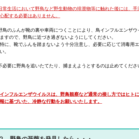
日常生活において野鳥など野生動物の排泄物等に触れた後には、手
心配する必要はありません。
野鳥のふんが靴の裏や車両につくことにより、鳥インフルエンザウ
ますので、野鳥に近づき過ぎないようにしてください。
に、靴でふんを踏まないよう十分注意し、必要に応じて消毒用エ
い。
不必要に野鳥を追いたてたり、捕まえようとするのは止めてくださ
インフルエンザウイルスは、野鳥観察など通常の接し方ではヒト
報に基づいた、冷静な行動をお願いいたします。
２．野鳥の死骸を発見したら・・・