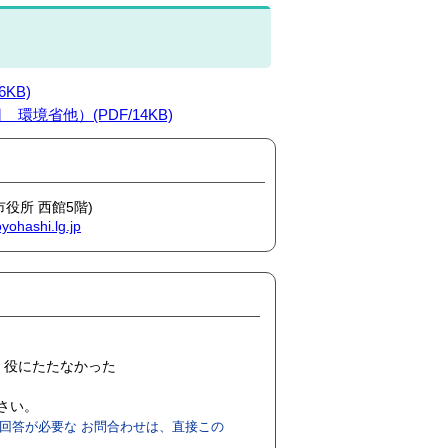
KB)
境省他）(PDF/14KB)
市役所 西館5階)
yohashi.lg.jp
役にたたなかった
ださい。
回答が必要な お問合わせは、直接この