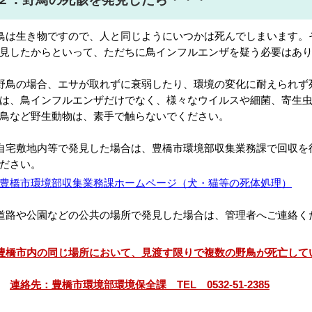
鳥は生き物ですので、人と同じようにいつかは死んでしまいます。
見したからといって、ただちに鳥インフルエンザを疑う必要はあ
野鳥の場合、エサが取れずに衰弱したり、環境の変化に耐えられず
は、鳥インフルエンザだけでなく、様々なウイルスや細菌、寄生
鳥など野生動物は、素手で触らないでください。
自宅敷地内等で発見した場合は、豊橋市環境部収集業務課で回収を
ださい。
豊橋市環境部収集業務課ホームページ（犬・猫等の死体処理）
道路や公園などの公共の場所で発見した場合は、管理者へご連絡く
豊橋市内の同じ場所において、見渡す限りで複数の野鳥が死亡して
連絡先：豊橋市環境部環境保全課 TEL 0532-51-2385