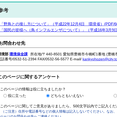
参考
「野鳥との接し方について」（平成22年12月4日 環境省）(PDF/66
「国民の皆様へ（鳥インフルエンザについて）」（平成16年3月9日 環
お問合わせ先
環境部
環境保全課
所在地/〒440-8501 愛知県豊橋市今橋町1番地 (豊橋
電話番号/
0532-51-2394
FAX/0532-56-5577 E-mail/
kankyohozen@city.to
このページに関するアンケート
このページの情報は役に立ちましたか？
役に立った
どちらともいえない
このページに関してご意見がありましたら、500文字以内でご記入く
（ご注意）住所や電話番号などの個人情報は記入しないでください。なお、
ページのお問合わせ先へご連絡ください。