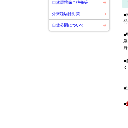
自然環境保全啓発等
外来種駆除対策
■
発
自然公園について
■
鳥
野
■
く
■
■