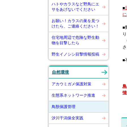
ハトやカラスなど野鳥にエ
■
サをあげないでください
に
お願い！カラスの巣を見つ
けたら、ご連絡ください！
■
り
住宅地周辺で危険な野生動
特
物を目撃したら
さ
野生イノシシ目撃情報投稿
■
自然環境
アカウミガメ保護対策
鳥
情
生態系ネットワーク推進
鳥獣保護管理
汐川干潟保全実践