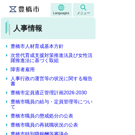
Languages
メニュー
人事情報
豊橋市人材育成基本方針
次世代育成支援対策推進法及び女性活
躍推進法に基づく取組
障害者雇用
人事行政の運営等の状況に関する報告
書
豊橋市定員適正管理計画2026-2030
豊橋市職員の給与・定員管理等につい
て
豊橋市職員の懲戒処分の公表
豊橋市職員の再就職状況の公表
豊橋市特別職報酬等審議会