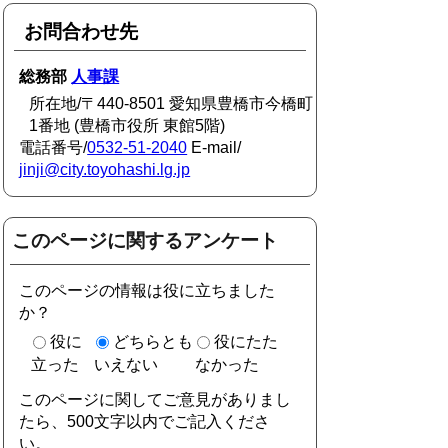
お問合わせ先
総務部
人事課
所在地/〒440-8501 愛知県豊橋市今橋町
1番地 (豊橋市役所 東館5階)
電話番号/
0532-51-2040
E-mail/
jinji@city.toyohashi.lg.jp
このページに関するアンケート
このページの情報は役に立ちました
か？
役に
どちらとも
役にたた
立った
いえない
なかった
このページに関してご意見がありまし
たら、500文字以内でご記入くださ
い。