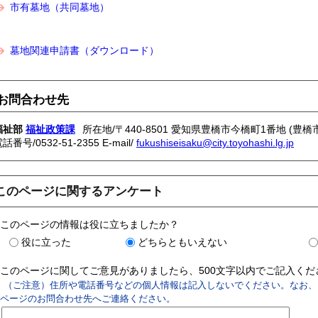
市有墓地（共同墓地）
墓地関連申請書（ダウンロード）
お問合わせ先
福祉部
福祉政策課
所在地/〒440-8501 愛知県豊橋市今橋町1番地 (豊橋
電話番号/
0532-51-2355
E-mail/
fukushiseisaku@city.toyohashi.lg.jp
このページに関するアンケート
このページの情報は役に立ちましたか？
役に立った
どちらともいえない
このページに関してご意見がありましたら、500文字以内でご記入く
（ご注意）住所や電話番号などの個人情報は記入しないでください。なお、
ページのお問合わせ先へご連絡ください。