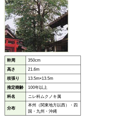
幹周
350cm
高さ
21.6m
枝張り
13.5m×13.5m
推定樹齢
100年以上
科名
ニレ科ムクノキ属
本州（関東地方以西）・四
分布
国・九州・沖縄