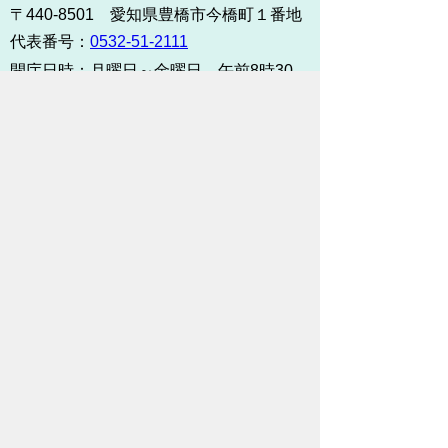
〒440-8501 愛知県豊橋市今橋町１番地
代表番号：
0532-51-2111
開庁日時：
月曜日～金曜日 午前8時30
分～午後5時15分まで
（土・日・祝祭日・年末年始
＜12月29日から1月3日＞は
除く）
各課連絡先
お問い合わせ
市役所までのアクセス