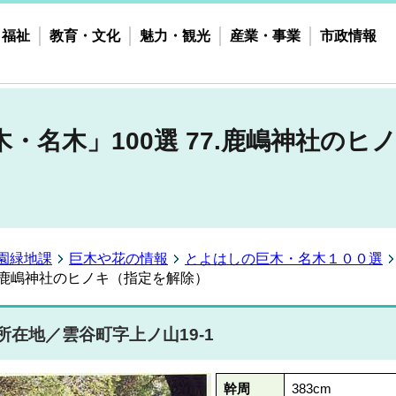
・福祉
教育・文化
魅力・観光
産業・事業
市政情報
・名木」100選 77.鹿嶋神社のヒ
園緑地課
巨木や花の情報
とよはしの巨木・名木１００選
7.鹿嶋神社のヒノキ（指定を解除）
所在地／雲谷町字上ノ山19-1
幹周
383cm