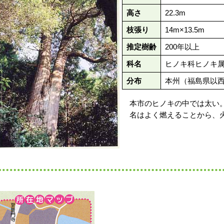
高さ
22.3m
枝張り
14m×13.5m
推定樹齢
200年以上
科名
ヒノキ科ヒノキ
分布
本州（福島県以
本市のヒノキの中では太い。
名はよく燃えることから、火