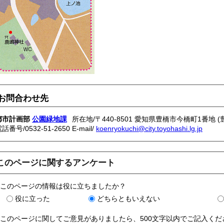
お問合わせ先
都市計画部
公園緑地課
所在地/〒440-8501 愛知県豊橋市今橋町1番地 
電話番号/
0532-51-2650
E-mail/
koenryokuchi@city.toyohashi.lg.jp
このページに関するアンケート
このページの情報は役に立ちましたか？
役に立った
どちらともいえない
このページに関してご意見がありましたら、500文字以内でご記入く