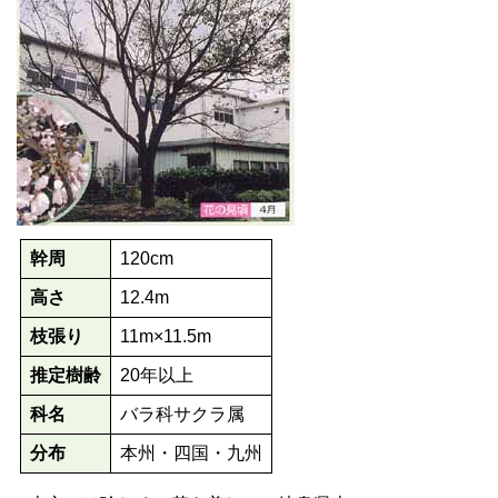
幹周
120cm
高さ
12.4m
枝張り
11m×11.5m
推定樹齢
20年以上
科名
バラ科サクラ属
分布
本州・四国・九州