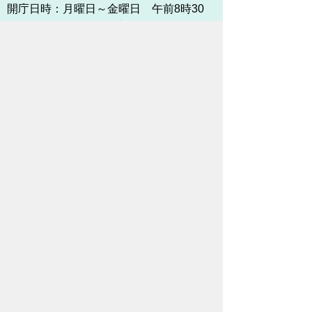
開庁日時：
月曜日～金曜日 午前8時30
分～午後5時15分まで
（土・日・祝祭日・年末年始
＜12月29日から1月3日＞は
除く）
各課連絡先
お問い合わせ
市役所までのアクセス