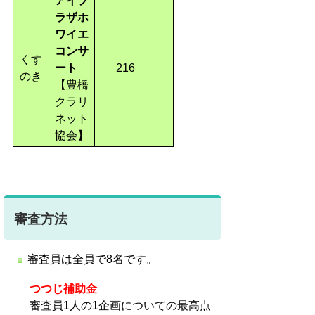
アイプ
ラザホ
ワイエ
コンサ
くす
ート
216
のき
【豊橋
クラリ
ネット
協会
】
審査方法
審査員は全員で8名です。
つつじ補助金
審査員1人の1企画についての最高点