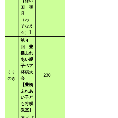
【穂の
国 和
具
（わ
そなえ
る）
】
第４
回 豊
橋ふれ
あい親
子ペア
くす
将棋大
230
のき
会
【豊橋
ふれあ
い子ど
も将棋
教室
】