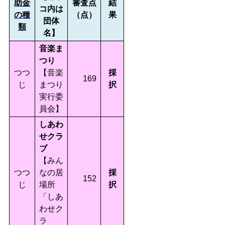
助金
審査点
結
コ内は
の種
（点）
果
団体
類
名】
音楽ま
つり
つつ
【音楽
採
169
じ
まつり
択
実行委
員会】
しあわ
せクラ
ブ
【みん
つつ
なの居
採
152
じ
場所
択
「しあ
わせク
ラ