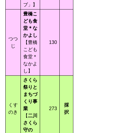
ブ」】
豊橋こ
ども食
堂＊な
かよし
つつ
【豊橋
130
じ
こども
食堂＊
なかよ
し】
さくら
祭りと
まちづ
くり事
くす
採
業
273
のき
択
【
二川
さくら
守の