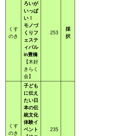
ろいが
いっぱ
い！
モノづ
くす
採
くりフ
253
のき
択
ェステ
ィバル
in豊橋
【木好
きらく
会】
子ども
に伝え
たい日
本の伝
統文化
体験イ
くす
ベント
235
のき