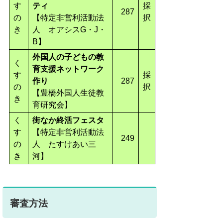
す
ティ
採
287
の
【特定非営利活動法
択
き
人 オアシスG・J・
B】
外国人の子どもの教
く
育支援ネットワーク
す
採
作り
287
の
択
【豊橋外国人生徒教
き
育研究会】
く
街なか終活フェスタ
す
【特定非営利活動法
249
の
人 たすけあい三
き
河】
審査方法