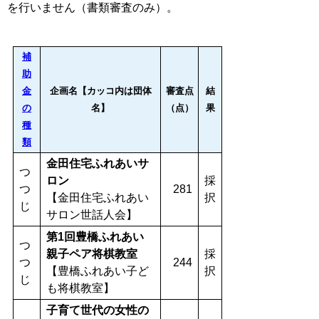
を行いません（書類審査のみ）。
補
助
金
企画名【カッコ内は団体
審査点
結
の
名】
（点）
果
種
類
金田住宅ふれあいサ
つ
ロン
採
つ
281
【金田住宅ふれあい
択
じ
サロン世話人会】
第1回豊橋ふれあい
つ
親子ペア将棋教室
採
つ
244
【豊橋ふれあい子ど
択
じ
も将棋教室】
子育て世代の女性の