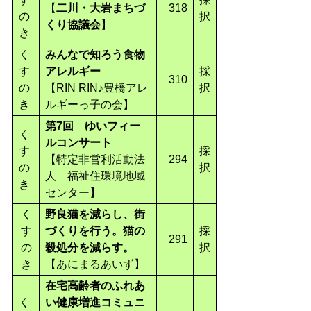
【
二川・大岩まちづ
318
の
択
くり協議会
】
き
く
みんなで知ろう食物
す
アレルギー
採
310
の
【RIN RIN♪豊橋アレ
択
き
ルギーっ子の会】
第7回 ゆいフィー
く
ルコンサート
す
採
【特定非営利活動法
294
の
択
人 福祉住環境地域
き
センター】
く
野良猫を減らし、街
す
づくりを行う。猫の
採
291
の
殺処分を減らす。
択
き
【あにまるあいず】
在宅高齢者のふれあ
く
い健康増進コミュニ