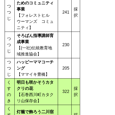
ためのコミュニティ
つ
事業
採
つ
241
【フォレストヒル
択
じ
ウーマンズ コミュ
ニティ】
そろばん指導講師育
つ
成事業
つ
230
【(一社)伝統教育地
じ
域推進協会】
つ
ハッピーママコーチ
つ
ング
205
じ
【ママイキ豊橋】
く
明日も咲かそうカタ
す
クリの花
採
322
の
【石巻西川町カタク
択
き
リ山保存会】
く
灯籠で飾ろう二川宿
す
採