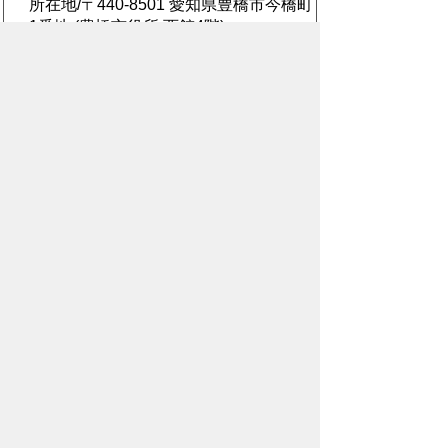
所在地/〒440-8501 愛知県豊橋市今橋町
1番地 (豊橋市役所 西館4階)
電話番号/
0532-51-2482
E-mail/
shiminkyodo@city.toyohashi.lg.jp
このページに関するアンケート
このページの情報は役に立ちました
か？
役に
どちらとも
役にたた
立った
いえない
なかった
このページに関してご意見がありまし
たら、500文字以内でご記入くださ
い。
（ご注意）住所や電話番号などの個人情報は記
入しないでください。なお、回答が必要な お問
合わせは、直接このページのお問合わせ先へご
連絡ください。