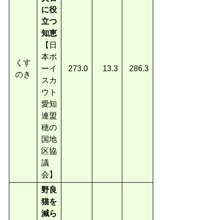
に役
立つ
知恵
【日
本ボ
くす
ーイ
273.0
13.3
286.3
のき
スカ
ウト
愛知
連盟
穂の
国地
区協
議
会】
野良
猫を
減ら