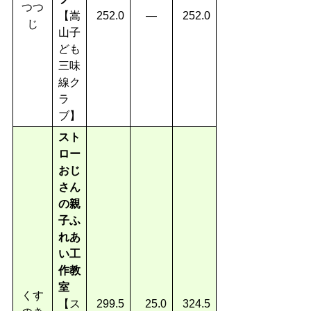
つつ
【嵩
252.0
―
252.0
じ
山子
ども
三味
線ク
ラ
ブ】
スト
ロー
おじ
さん
の親
子ふ
れあ
い工
作教
室
くす
【ス
299.5
25.0
324.5