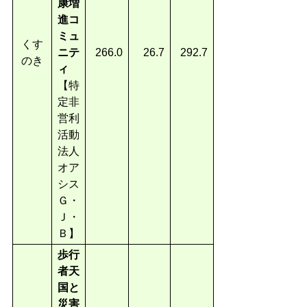
康増
進コ
ミュ
くす
ニテ
266.0
26.7
292.7
のき
ィ
【特
定非
営利
活動
法人
オア
シス
Ｇ・
Ｊ・
Ｂ】
歩行
者天
国と
災害