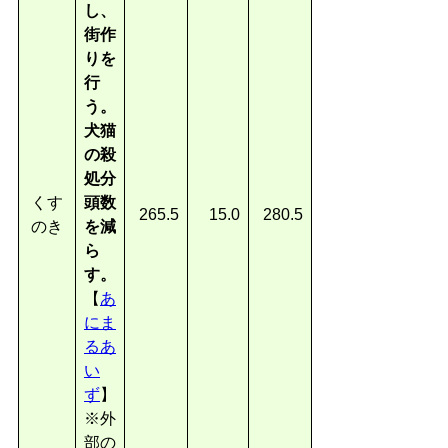
し、
街作
りを
行
う。
犬猫
の殺
処分
くす
頭数
265.5
15.0
280.5
のき
を減
ら
す。
【
あ
にま
るあ
い
ず
】
※外
部の