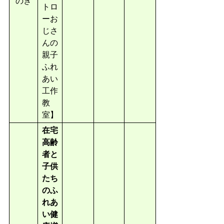
のき
トロ
ーお
じさ
んの
親子
ふれ
あい
工作
教
室】
在宅
高齢
者と
子供
たち
のふ
れあ
い健