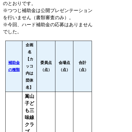
のとおりです。
※つつじ補助金は公開プレゼンテーション
を行いません（書類審査のみ）。
※今回、ハード補助金の応募はありません
でした。
企画
名
【カ
補助金
委員点
会場点
合計
ッコ
の種類
（点）
（点）
（点）
内は
団体
名】
嵩山
子ど
も三
味線
クラ
ブ