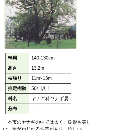
幹周
140-130cm
高さ
13.2m
枝張り
11m×13m
推定樹齢
50年以上
科名
ヤナギ科ヤナギ属
分布
－
本市のヤナギの中では太く、樹形も美し
い。葉がねじれる性質があり、珍しい。