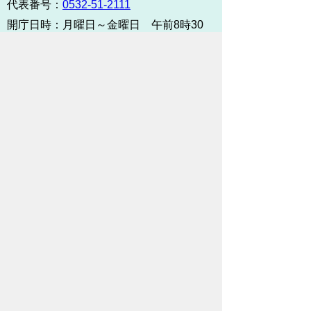
代表番号：
0532-51-2111
開庁日時：
月曜日～金曜日 午前8時30
分～午後5時15分まで
（土・日・祝祭日・年末年始
＜12月29日から1月3日＞は
除く）
各課連絡先
お問い合わせ
市役所までのアクセス