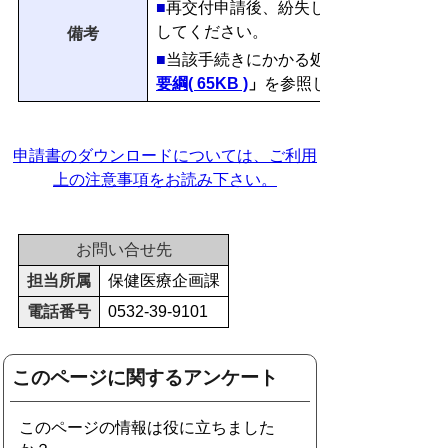
■
再交付申請後、紛失した登録票が発見
してください。
備考
■
当該手続きにかかる処理期間について
要綱( 65KB )
」
を参照
してください。
申請書のダウンロードについては、ご利用
上の注意事項をお読み下さい。
お問い合せ先
担当所属
保健医療企画課
電話番号
0532-39-9101
このページに関するアンケート
このページの情報は役に立ちました