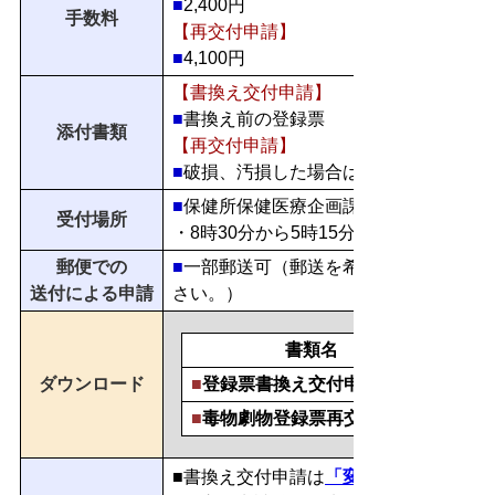
■
2,400円
手数料
【再交付申請】
■
4,100円
【書換え交付申請】
■
書換え前の登録票
添付書類
【再交付申請】
■
破損、汚損した場合はその登録票
■
保健所保健医療企画課（保健所2階）
受付場所
・8時30分から5時15分（土、日、祝
郵便での
■
一部郵送可（郵送を希望される場合は
送付による申請
さい。）
書類名
ダウンロード
■
登録票書換え交付申請書
■
毒物劇物登録票再交付申請書
■書換え交付申請は
「変更届」