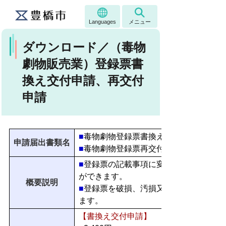
Languages
メニュー
ダウンロード／（毒物
劇物販売業）登録票書
換え交付申請、再交付
申請
■
毒物劇物登録票書換え交付申請書
申請届出書類名
■
毒物劇物登録票再交付申請書
■
登録票の記載事項に変更を生じたとき
ができます。
概要説明
■
登録票を破損、汚損又は紛失したとき
ます。
【書換え交付申請】