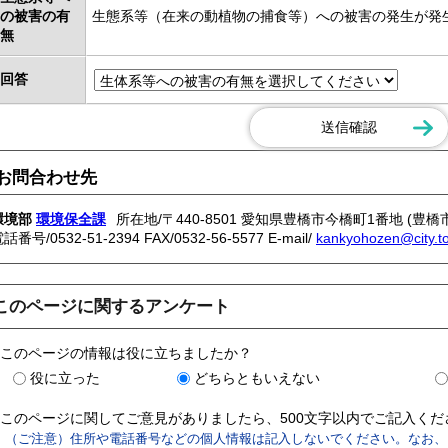
の被害の有
生態系等（在来の動植物の捕食等）への被害の発生が発
無
回答
お問合わせ先
環境部
環境保全課
所在地/〒440-8501 愛知県豊橋市今橋町1番地 (豊橋
電話番号/
0532-51-2394
FAX/0532-56-5577 E-mail/
kankyohozen@city.to
このページに関するアンケート
このページの情報は役に立ちましたか？
役に立った
どちらともいえない
このページに関してご意見がありましたら、500文字以内でご記入く
（ご注意）住所や電話番号などの個人情報は記入しないでください。なお、