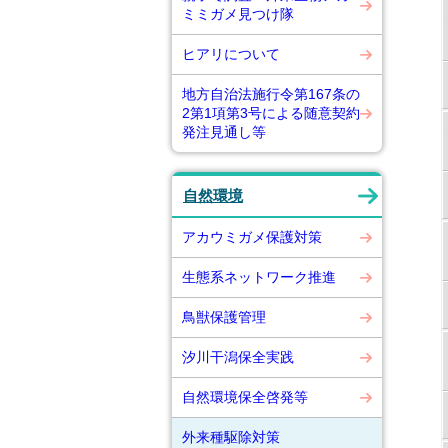
ミミガメ見つけ隊
ヒアリについて
地方自治法施行令第167条の
2第1項第3号による随意契約
発注見通し等
自然環境
アカウミガメ保護対策
生態系ネットワーク推進
鳥獣保護管理
汐川干潟保全実践
自然環境保全啓発等
外来種駆除対策