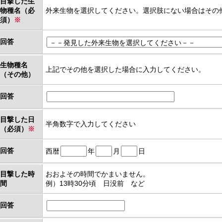
目撃した生
物種名（必
外来生物を選択してください。選択肢にない場合はその
須）
※
回答
生物種名
上記でその他を選択した場合に入力してください。
（その他）
回答
目撃した日
半角数字で入力してください
（必須）
※
回答
西暦
年
月
日
目撃した時
おおよその時間でかまいません。
間
例）13時30分頃 日没前 など
回答