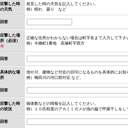
目撃した時
発見した時の天気を記入してください。
の天気
例）晴れ 曇り など
回答
目撃した場
正確な住所がわからない場合は町字名まで入力して下さ
所（必須）
例）今橋町1番地 高塚町字西方
※
回答
具体的な場
池や川、建物など付近の目印になるものを具体的にお知
所
例）梅田川の河口部付近 など。
回答
目撃した時
個体数などの情報を記入してください。
の状況
例）１０匹程度のアカミミガメが池の脇で甲羅干しをし
回答