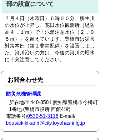
部の設置について
７月４日（木曜日）６時００分、柳生川
の水位が上昇し、花田水位観測所（堤防
高４．１ｍ）で「氾濫注意水位（２．０
５ｍ）」を超えています。豊橋市は災害
対策本部（第１非常配備）を設置しまし
た。河川沿いの方は、今後の河川の増水
に十分注意してください。
お問合わせ先
防災危機管理課
所在地/〒440-8501 愛知県豊橋市今橋町
1番地 (豊橋市役所 西館4階)
電話番号/
0532-51-3116
E-mail/
bousaikikikanri@city.toyohashi.lg.jp