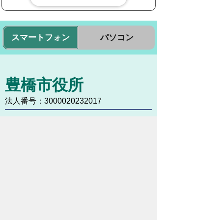
スマートフォン
パソコン
豊橋市役所
法人番号：3000020232017
〒440-8501 愛知県豊橋市今橋町１番地
代表番号：
0532-51-2111
開庁日時：
月曜日～金曜日 午前8時30
分～午後5時15分まで
（土・日・祝祭日・年末年始
＜12月29日から1月3日＞は
除く）