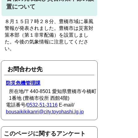
置について
８月１５日７時２８分、豊橋市域に暴風
警報が発表されました。豊橋市は災害対
策本部（第１非常配備）を設置しまし
た。今後の気象情報に注意してくださ
い。
お問合わせ先
防災危機管理課
所在地/〒440-8501 愛知県豊橋市今橋町
1番地 (豊橋市役所 西館4階)
電話番号/
0532-51-3116
E-mail/
bousaikikikanri@city.toyohashi.lg.jp
このページに関するアンケート