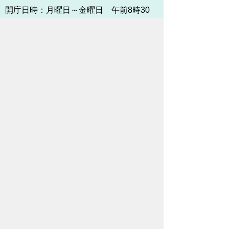
開庁日時：
月曜日～金曜日 午前8時30
分～午後5時15分まで
（土・日・祝祭日・年末年始
＜12月29日から1月3日＞は
除く）
各課連絡先
お問い合わせ
市役所までのアクセス