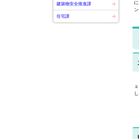
に
建築物安全推進課
ン
住宅課
豊
ェ
し