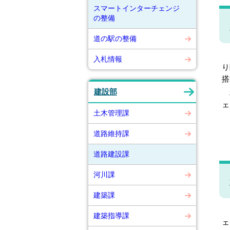
スマートインターチェンジ
の整備
道の駅の整備
ス
入札情報
り
搭
建設部
利
ェ
土木管理課
道路維持課
道路建設課
河川課
建築課
日
建築指導課
ェ