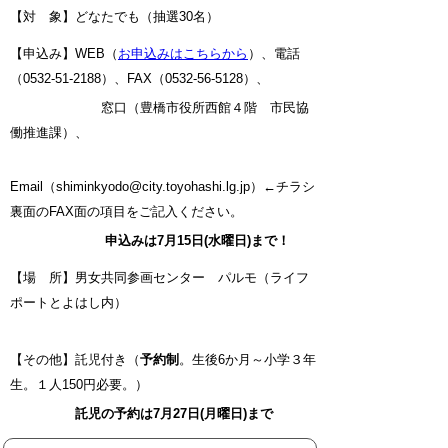
【対 象】どなたでも（抽選30名）
【申込み】WEB（
お申込みはこちらから
）、電話
（0532-51-2188）、FAX（0532-56-5128）、
窓口（豊橋市役所西館４階 市民協
働推進課）、
Email（shiminkyodo@city.toyohashi.lg.jp）←チラシ
裏面のFAX面の項目をご記入ください。
申込みは7月15日(水曜日)まで！
【場 所】男女共同参画センター パルモ（ライフ
ポートとよはし内）
【その他】託児付き（
予約制
。生後6か月～小学３年
生。１人150円必要。
）
託児の予約は7月27日(月曜日)まで