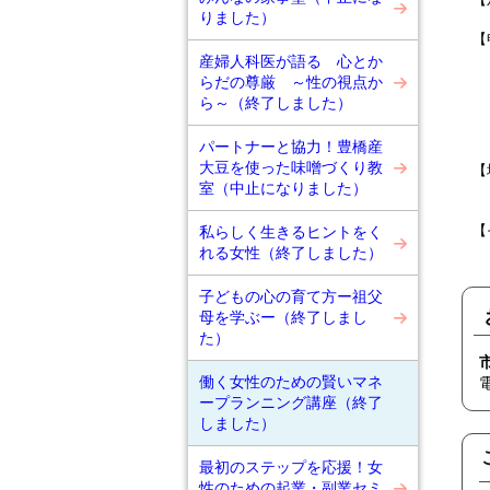
りました）
【
産婦人科医が語る 心とか
らだの尊厳 ～性の視点か
E
ら～（終了しました）
パートナーと協力！豊橋産
大豆を使った味噌づくり教
【
室（中止になりました）
【
私らしく生きるヒントをく
れる女性（終了しました）
子どもの心の育て方ー祖父
母を学ぶー（終了しまし
た）
働く女性のための賢いマネ
ープランニング講座（終了
しました）
最初のステップを応援！女
性のための起業・副業セミ