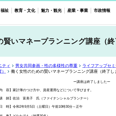
・福祉
教育・文化
魅力・観光
産業・事業
市政情報
の賢いマネープランニング講座（終
ニティ
男女共同参画・性の多様性の尊重
ライフアップセミ
度）
働く女性のための賢いマネープランニング講座（終了し
ー講座は終了しましたー
内 容】家計簿のつけ方や、資産運用などについて学びます。
講 師】佐治 富美子 氏（ファイナンシャルプランナ
ー）
日 時】令和2年9月5日（土曜日）午前10時30分～正午
対 象】どなたでも（抽選30名）