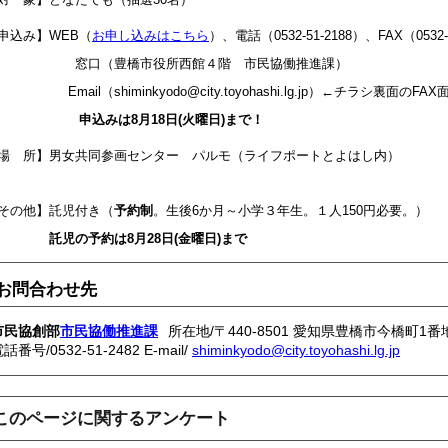
申込み】WEB（
お申し込みはこちら
）、電話（0532-51-2188）、FAX（0532-
窓口（豊橋市役所西館４階 市民協働推進課）
mail（shiminkyodo@city.toyohashi.lg.jp）←チラシ裏面の
申込みは8月18日(火曜日)まで！
場 所】男女共同参画センター パルモ（ライフポートとよはし内）
その他】託児付き（
予約制
。生後6か月～小学３年生。１人150円必要。
）
託児の予約は8月28日(金曜日)まで
お問合わせ先
市民協創部
市民協働推進課
所在地/〒440-8501 愛知県豊橋市今橋町1番
電話番号/
0532-51-2482
E-mail/
shiminkyodo@city.toyohashi.lg.jp
このページに関するアンケート