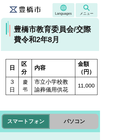
Languages
メニュー
豊橋市教育委員会/交際
費令和2年8月
区
金額
日
内容
分
（円）
３
市立小学校教
慶
11,000
日
諭葬儀用供花
弔
スマートフォン
パソコン