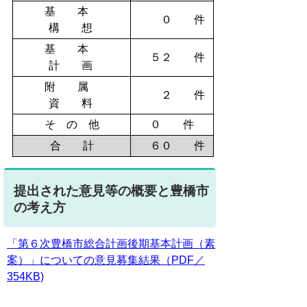
基 本
０ 件
構 想
基 本
５２ 件
計 画
附 属
２ 件
資 料
そ の 他
０ 件
合 計
６０ 件
提出された意見等の概要と豊橋市
の考え方
「第６次豊橋市総合計画後期基本計画（素
案）」についての意見募集結果（PDF／
354KB)