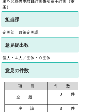
第６次豊橋市総合計画後期基本計画（素
案）
担当課
企画部 政策企画課
意見提出数
個人：４人／団体：０団体
意見の件数
項 目
件 数
３ 件
全 般
序 論
３ 件