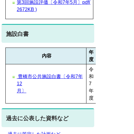
第3回施設評価〔令和7年5月〕pdf(
2672KB )
施設白書
年
内容
度
令
豊橋市公共施設白書〔令和7年
和
12
7
月〕
年
度
過去に公表した資料など