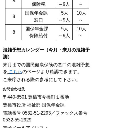
8
保険税
～9人
～
国保年金課
5人
10人
8
窓口
～9人
～
国保年金課
5人
10人
8
保険給付
～9人
～
混雑予想カレンダー（今月・来月の混雑予
測）
来月までの国民健康保険の窓口の混雑予想
を
こちら
のページより確認できます。
ご来庁される際の参考にして下さい。
お問合わせ先
〒440-8501 豊橋市今橋町１番地
豊橋市役所 福祉部 国保年金課
電話番号 0532-51-2293／ファックス番号
0532-55-2929
電子メールアドレス：