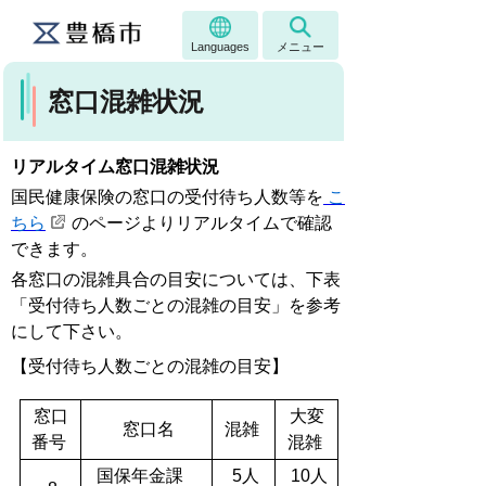
Languages
メニュー
窓口混雑状況
リアルタイム窓口混雑状況
国民健康保険の窓口の受付待ち人数等を
こ
ちら
のページよりリアルタイムで確認
できます。
各窓口の混雑具合の目安については、下表
「受付待ち人数ごとの混雑の目安」を参考
にして下さい。
【受付待ち人数ごとの混雑の目安】
窓口
大変
窓口名
混雑
番号
混雑
国保年金課
5人
10人