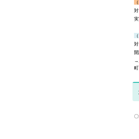
（
対
実
（
対
開
→
町
〇