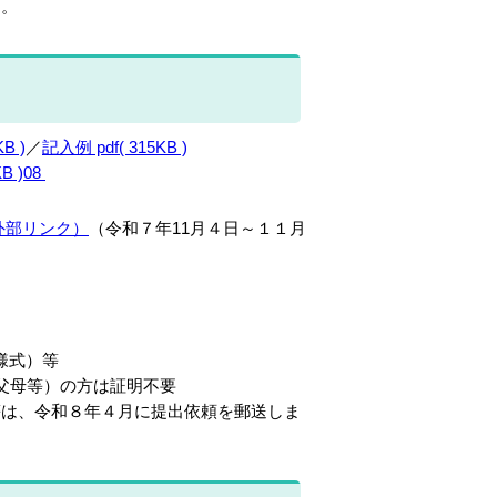
と。
B )
／
記入例 pdf( 315KB )
 )08
外部リンク
）
（令和７年11月４日～１１月
様式）等
父母等）の方は証明不要
等は、令和８年４月に提出依頼を郵送しま