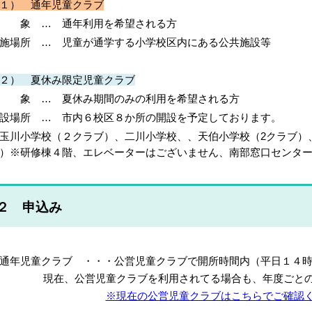
１） 通年児童クラブ
 象 … 通年利用を希望される方
施場所 … 児童が通学する小学校区内にある公共施設等
２） 夏休み限定児童クラブ
 象 … 夏休み期間のみの利用を希望される方
設場所 … 市内６校区８か所の開設を予定しております。
玉川小学校（２クラブ）、二川小学校、、天伯小学校（2クラブ）
）※研修棟４階、エレベーターはございません、
南部窓口センタ
２ 申込み
通年児童クラブ ・・・公営児童クラブで開所時間内（平日１４
現在、公営児童クラブを利用されてる場合も、年度ごとの
※現在の公営児童クラブはこちらでご確認