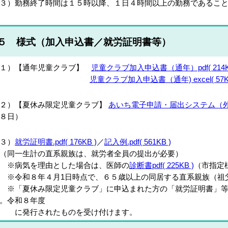
３）勤務終了時間は１５
時以降、１日４時間以上の勤務であるこ
５ 様式（加入申込書／就労証明書等）
（１）【通年児童クラブ】
児童クラブ加入申込書（通年）pdf( 214K
児童クラブ加入申込書（通年) excel( 57KB
２）【夏休み限定児童クラブ】
あいち電子申請・届出システム（
８日
）
３）
就労証明書.pdf( 176KB )
／
記入例.pdf( 561KB )
同一生計の直系親族は、就労者全員の提出が必要）
※病気を理由とした場合は、医師の
診断書
pdf( 225KB )
（市指定
令和８年４月1日時点で、６５歳以上の同居する直系親族（祖
※
「夏休み限定児童クラブ」に申込まれた方の「就労証明書」
。令和８年度
に
発行されたものを受け付けます。