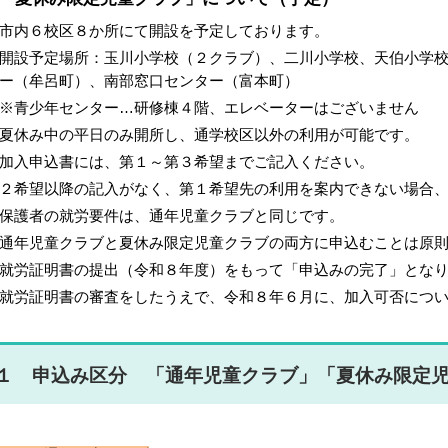
市内６校区８か所にて開設を予定しております。
設予定場所：玉川小学校（２クラブ）、二川小学校、天伯小学
ー（牟呂町）、南部窓口センター（富本町）
青少年センター…研修棟４階、エレベーターはございません
夏休み中の平日のみ開所し、通学校区以外の利用が可能です。
加入申込書には、第１～第３希望までご記入ください。
２希望以降の記入がなく、第１希望先の利用を案内できない場合
保護者の就労要件は、通年児童クラブと同じです。
通年児童クラブと夏休み限定児童クラブの両方に申込むことは原
就労証明書の提出（令和８年度）
をもって「申込みの完了」とな
就労証明書の審査をしたうえで、
令和８年６月に、加入可否につ
１ 申込み区分 「通年児童クラブ」「夏休み限定