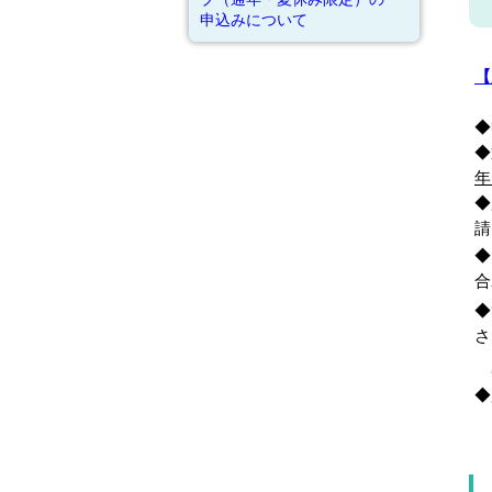
申込みについて
◆
◆
年
◆
請
◆
合
◆
さ
夏
◆