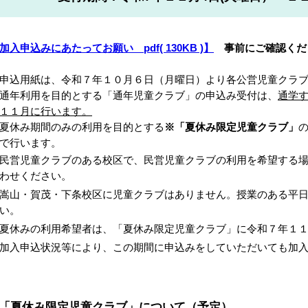
【加入申込みにあたってお願い
pdf( 130KB )
】
事前にご確認くだ
申込用紙は、令和７年１０月６日（月曜日）より各公営児童クラ
通年利用を目的とする「通年児童クラブ」の申込み受付は、
通学
１１月に行います。
夏休み期間のみの利用を目的とする
※「夏休み限定児童クラブ」
で行います。
民営児童クラブのある校区で、民営児童クラブの利用を希望する
わせください。
嵩山・賀茂・下条校区に児童クラブはありません。授業のある平
い。
休みの利用希望者は、「夏休み限定児童クラブ」に令和７年１１
加入申込状況等により、この期間に申込みをしていただいても加
「夏休み限定児童クラブ」について（予定）