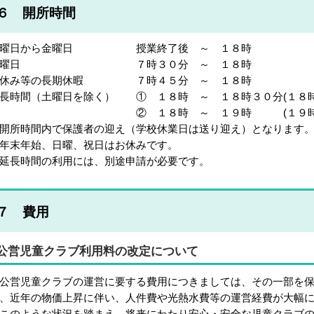
６ 開所時間
月曜日から金曜日 授業終了後 ～ １８時
土曜日 ７
時３０分 ～ １８時
夏休み等の長期休暇 ７時４５分 ～ １８時
長時間（土曜日を除く） ① １８時 ～ １８時３０分(１８時
② １８時 ～ １９時 (１９時まで
開所時間内で保護者の迎え（学校休業日は送り迎え）となります
年末年始、日曜、祝日はお休みです。
延長時間の利用には、別途申請が必要です。
７ 費用
公営児童クラブ利用料の改定について
営児童クラブの運営に要する費用につきましては、その一部を保
、近年の物価上昇に伴い、人件費や光熱水費等の運営経費が大幅
のような状況を踏まえ、将来にわたり安心・安全な児童クラブの