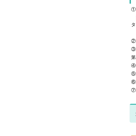
①
開
タ
※
②
③
第
④
⑤
⑥
⑦