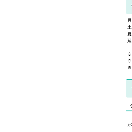
延
※
※
※
公
が
こ