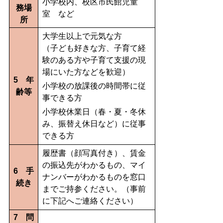
小学校内、校区市民館児童
務場
室 など
所
大学生以上で元気な方
（子ども好きな方、子育て経
験のある方や子育て支援の現
場にいた方などを歓迎）
5 年
小学校の放課後の時間帯に従
齢等
事できる方
小学校休業日（春・夏・冬休
み、振替え休日など）に従事
できる方
履歴書（顔写真付き）、賃金
の振込先がわかるもの、マイ
6 手
ナンバーがわかるものを窓口
続き
までご持参ください。（事前
に下記へご連絡ください）
7 問