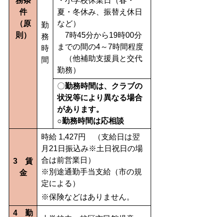
務条
・小学校休業日（春・
件
夏・冬休み、振替え休日
（原
など）
勤
則）
7時45分から19時00分
務
までの間の4～7時間程度
時
（他補助支援員と交代
間
勤務）
〇
勤務時間は、クラブの
状況等により異なる場合
があります。
○勤務時間は応相談
時給 1,427円 （支給日は翌
月21日振込み※土日祝日の場
合は前営業日）
3 賃
※別途通勤手当支給（市の規
金
定による）
※保険などはありません。
4 勤