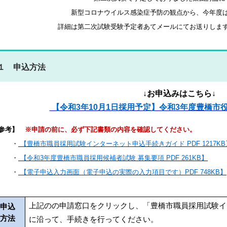
新型コロナウイルス感染症予防の観点から、今年度
詳細は第二次試験受験予定者あてメールにてお送りしま
１ 申込方法
↓お申込みはこちら↓
【令和3年10月1日採用予定】令和3年度豊橋市
参考】
※申請の前に、必ず下記書類の内容を確認してください。
・
【豊橋市職員採用試験インターネット申込手続きガイド PDF 1217KB
・
【令和3年度豊橋市職員採用候補者試験 募集要項 PDF 261KB】
・
【電子申込入力画面（電子申込の実際の入力項目です）PDF 748KB】
上記のの申請窓口をクリックし、「豊橋市職員採用試験イ
申込
方法
に沿って、手続きを行ってください。