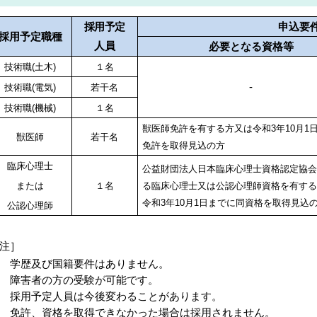
採用予定
申込要
採用予定職種
人員
必要となる資格等
技術職(土木)
１名
-
技術職(電気)
若干名
技術職(機械)
１名
獣医師免許を有する方又は令和3年10月1
獣医師
若干名
免許を取得見込の方
臨床心理士
公益財団法人日本臨床心理士資格認定協
または
１名
る臨床心理士又は公認心理師資格を有す
令和3年10月1日までに同資格を取得見込
公認心理師
注］
 学歴及び国籍要件はありません。
 障害者の方の受験が可能です。
 採用予定人員は今後変わることがあります。
 免許、資格を取得できなかった場合は採用されません。