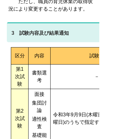
ただし、職員の育児休業の取得状
況により変更することがあります。
3 試験内容及び結果通知
区分
内容
試験日
第1
書類選
次試
－
考
験
面接
集団討
論
第2
令和3年9月9日(木曜日)から9月12日(日
次試
適性検
曜日)のうちで指定する日
験
査
基礎能