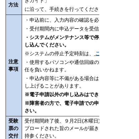
きガイド」
方法
に沿って、手続きを行ってください。
・申込前に、入力内容の確認を必ず行ってください
・受付期間内に申込データを受信完了したものに限
・システムがメンテナンス等で停止する場合もあり
し込んでください。
※システムの停止予定時刻は、
こちら
注意
・使用するパソコンや通信回線の障害等によるトラ
事項
任を負いかねます。
・申込内容等に不備がある場合は、別途メール、ま
し上げることがあります。
※電子申請以外の申し込みはできません。
※障害者の方で、電子申請での申し込みが困難な方
さい。
受験
受付期間終了後、９月2日(木曜日)までに連絡先メ
票の
プロードされた旨のメールが届きますので、受験票
交付
持参ください。