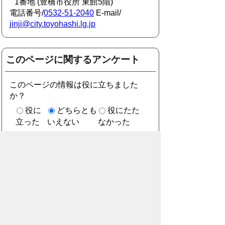
1番地 (豊橋市役所 東館5階)
電話番号/
0532-51-2040
E-mail/
jinji@city.toyohashi.lg.jp
このページに関するアンケート
このページの情報は役に立ちました
か？
役に
どちらとも
役にたた
立った
いえない
なかった
このページに関してご意見がありまし
たら、500文字以内でご記入くださ
い。
（ご注意）住所や電話番号などの個人情報は記
入しないでください。なお、回答が必要な お問
合わせは、直接このページのお問合わせ先へご
連絡ください。