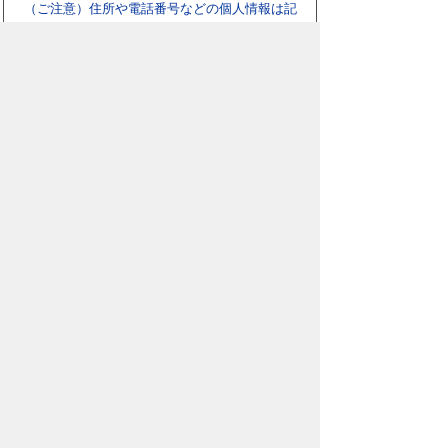
（ご注意）住所や電話番号などの個人情報は記
入しないでください。なお、回答が必要な お問
合わせは、直接このページのお問合わせ先へご
連絡ください。
スマートフォン
パソコン
豊橋市役所
法人番号：3000020232017