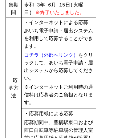
集期
令和 3年 6月 15日(火曜
間
日)
※終了いたしました。
・インターネットによる応募
あいち電子申請・届出システム
を利用して応募することができ
ます。
コチラ（外部へリンク）
をクリ
ックして、あいち
電子申請・届
出システム
から応募してくださ
い。
応
※インターネットご利用時の通
募方
信料は応募者のご負担となりま
法
す。
・応募用紙による応募
応募期間中、豊橋駅東口および
西口自転車等駐車場の管理人室