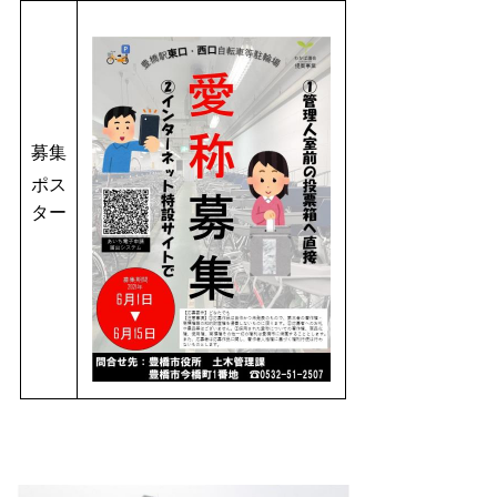
募集
ポス
ター