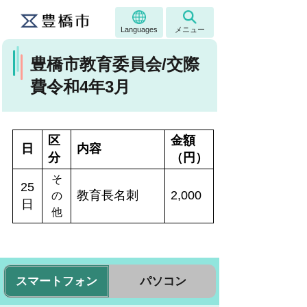
Languages
メニュー
豊橋市教育委員会/交際
費令和4年3月
区
金額
日
内容
分
（円）
そ
25
教育長名刺
2,000
の
日
他
スマートフォン
パソコン