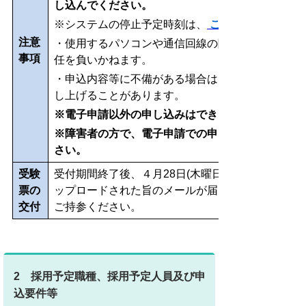
し込んでください。
※システムの停止予定時刻は、
こちら
注意
・使用するパソコンや通信回線の障害等によるトラ
事項
任を負いかねます。
・申込内容等に不備がある場合は、別途メール、ま
し上げることがあります。
※電子申請以外の申し込みはできません。
※障害者の方で、電子申請での申し込みが困難な方
さい。
受験
受付期間終了後、４月28日(木曜日)までに連絡先
票の
ップロードされた旨のメールが届きますので、受験
交付
ご持参ください。
2 採用予定職種、採用予定人員及び申
込要件等