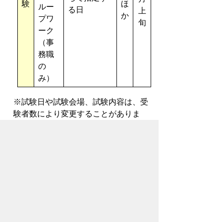
験
ほ
ルー
る日
上
か
プワ
旬
ーク
（事
務職
の
み）
※試験日や試験会場、試験内容は、受
験者数により変更することがありま
す。
※二次試験の詳細は、一次試験合格者
あてに送付する合格通知のなかでお知
らせします。
４ 問合せ先