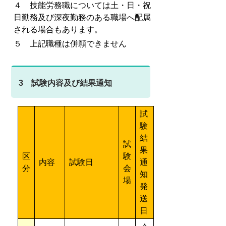
４ 技能労務職については土・日・祝
日勤務及び深夜勤務のある職場へ配属
される場合もあります。
５ 上記職種は併願できません
3 試験内容及び結果通知
試
験
結
試
果
区
験
内容
試験日
通
分
会
知
場
発
送
日