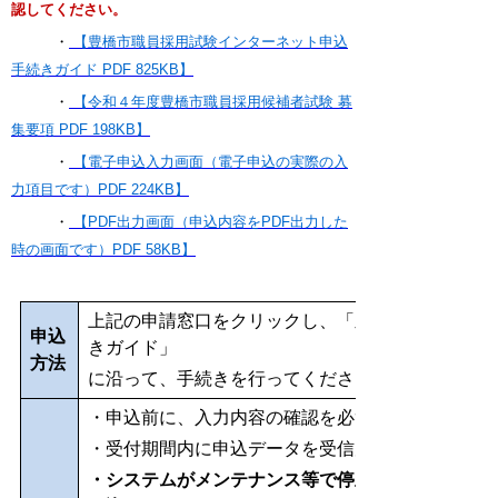
認してください。
・
【豊橋市職員採用試験インターネット申込
手続きガイド PDF 825KB】
・
【令和４年度豊橋市職員採用候補者試験 募
集要項 PDF 198KB】
・
【電子申込入力画面（電子申込の実際の入
力項目です）PDF 224KB】
・
【PDF出力画面（申込内容をPDF出力した
時の画面です）PDF 58KB】
上記の申請窓口をクリックし、「豊橋市職員採用試
申込
きガイド」
方法
に沿って、手続きを行ってください。
・申込前に、入力内容の確認を必ず行ってください
・受付期間内に申込データを受信完了したものに限
・システムがメンテナンス等で停止する場合もあり