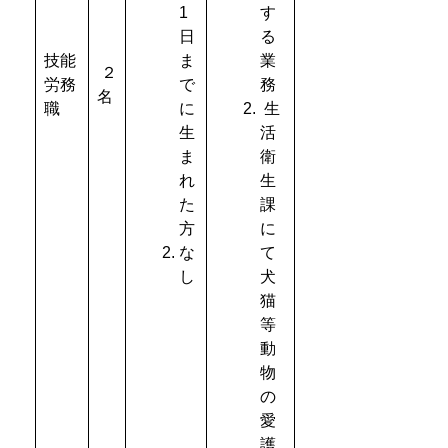
1
す
日
る
技能
ま
業
２
労務
で
務
名
職
に
生
生
活
ま
衛
れ
生
た
課
方
に
な
て
し
犬
猫
等
動
物
の
愛
護