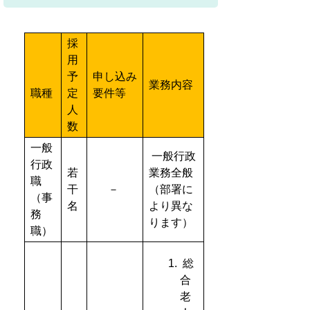
採
用
予
申し込み
業務内容
職種
定
要件等
人
数
一般
一般行政
行政
若
業務全般
職
干
－
（部署に
（事
名
より異な
務
ります）
職）
総
合
老