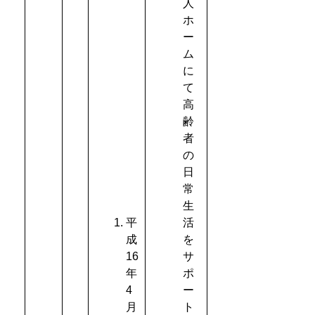
人
ホ
ー
ム
に
て
高
齢
者
の
日
常
生
平
活
成
を
16
サ
年
ポ
4
ー
月
ト