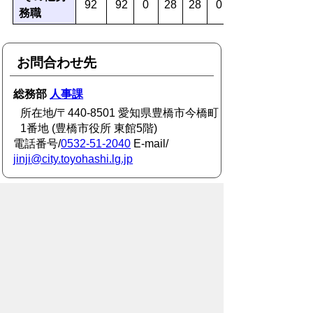
92
92
0
28
28
0
務職
お問合わせ先
総務部
人事課
所在地/〒440-8501 愛知県豊橋市今橋町
1番地 (豊橋市役所 東館5階)
電話番号/
0532-51-2040
E-mail/
jinji@city.toyohashi.lg.jp
このページに関するアンケート
このページの情報は役に立ちました
か？
役に
どちらとも
役にたた
立った
いえない
なかった