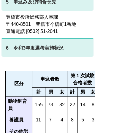
5 申込み及び問合せ先
豊橋市役所総務部人事課
〒440-8501 豊橋市今橋町1番地
直通電話 [0532] 51-2041
6 令和3年度選考実施状況
第１次試験
申込者数
合格者数
区分
計
男
女
計
男
女
動物飼育
155
73
82
22
14
8
員
養護員
11
7
4
8
5
3
その他労