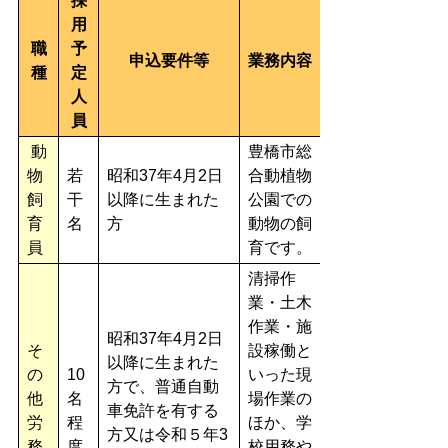
採
用
職
予
申込要件等
業務内容
種
定
人
員
動
豊橋市総
物
若
昭和37年4月2日
合動植物
飼
干
以降に生まれた
公園での
育
名
方
動物の飼
員
育です。
清掃作
業・土木
作業・施
昭和37年4月2日
そ
設稼働と
以降に生まれた
の
10
いった現
方で、普通自動
他
名
場作業の
車免許を有する
労
程
ほか、学
方又は令和５年3
務
度
校用務や