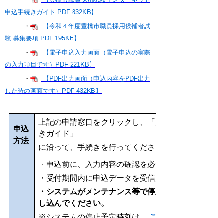
申込手続きガイド PDF 832KB】
・
【令和４年度豊橋市職員採用候補者試
験 募集要項 PDF 195KB】
・
【電子申込入力画面（電子申込の実際
の入力項目です）PDF 221KB】
・
【PDF出力画面（申込内容をPDF出力
した時の画面です）PDF 432KB】
上記の申請窓口をクリックし、「豊橋市職員採用試
申込
きガイド」
方法
に沿って、手続きを行ってください。
・申込前に、入力内容の確認を必ず行ってください
・受付期間内に申込データを受信完了したものに限
・システムがメンテナンス等で停止する場合もあり
し込んでください。
※システムの停止予定時刻は、
こちら