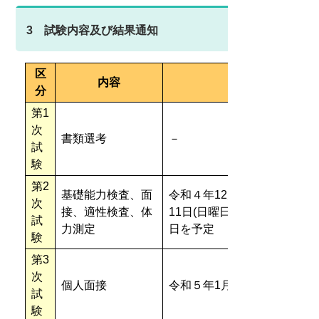
3 試験内容及び結果通知
区
内容
分
第1
次
書類選考
－
試
験
第2
基礎能力検査、面
令和４年12月10日(土曜日)、
次
接、適性検査、体
11日(日曜日)のうち指定する
試
力測定
日を予定
験
第3
次
個人面接
令和５年1月中旬を予定
試
験