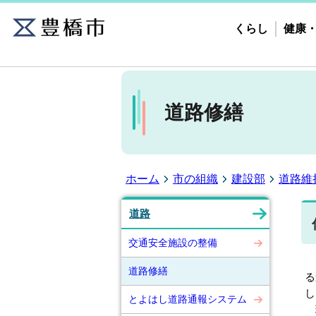
くらし
健康
道路修繕
ホーム
市の組織
建設部
道路維
道路
交通安全施設の整備
ひ
道路修繕
る
し
とよはし道路通報システム
現