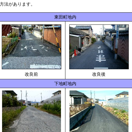
方法があります。
東田町地内
改良前
改良後
下地町地内