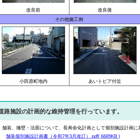
改良前
改良後
その他施工例
小田原町地内
あいトピア付近
道路施設の計画的な維持管理を行っています。
装、擁壁・法面について、長寿命化計画として個別施設計画に
舗装個別施設計画書（令和7年3月改訂）.pdf( 6689KB )