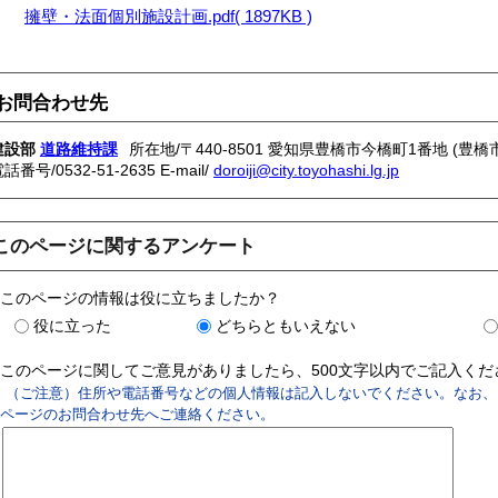
擁壁・法面個別施設計画.pdf( 1897KB )
お問合わせ先
建設部
道路維持課
所在地/〒440-8501 愛知県豊橋市今橋町1番地 (豊橋
電話番号/
0532-51-2635
E-mail/
doroiji@city.toyohashi.lg.jp
このページに関するアンケート
このページの情報は役に立ちましたか？
役に立った
どちらともいえない
このページに関してご意見がありましたら、500文字以内でご記入く
（ご注意）住所や電話番号などの個人情報は記入しないでください。なお、
ページのお問合わせ先へご連絡ください。