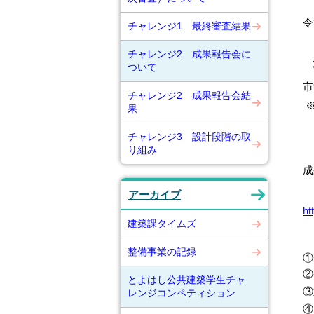
令
チャレンジ1 最終審査結果
チャレンジ2 成果報告会に
ついて
市
チャレンジ2 成果報告会結
※
果
チャレンジ3 設計段階の取
り組み
成
アーカイブ
ht
建築課タイムズ
整備事業の記録
①
②
とよはし公共建築学生チャ
③
レンジコンペティション
④