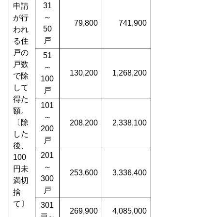
31
申請
～
が行
79,800
741,900
50
われ
戸
る住
戸の
51
戸数
～
130,200
1,268,200
で除
100
して
戸
得た
101
額。
～
〔除
208,200
2,338,100
200
した
戸
後、
201
100
～
円未
253,600
3,336,400
300
満切
戸
捨
て〕
301
269,900
4,085,000
戸～