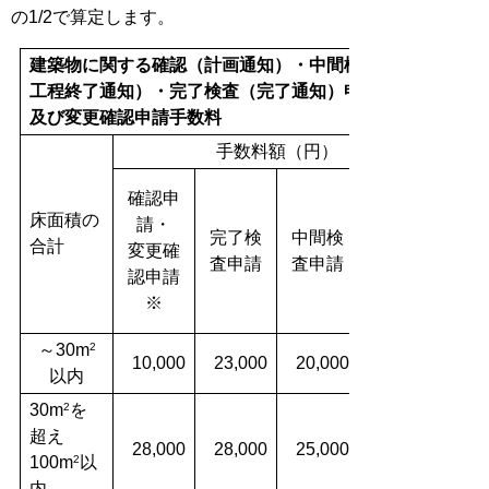
の1/2で算定します。
建築物に関する確認（計画通知）・中間検査（特定
工程終了通知）・完了検査（完了通知）申請
及び変更確認申請手数料
手数料額（円）
確認申
床面積の
請・
完了検
中間検
合計
変更確
査申請
査申請
認申請
※
～30m
2
10,000
23,000
20,000
以内
30m
を
2
超え
28,000
28,000
25,000
100m
以
2
内