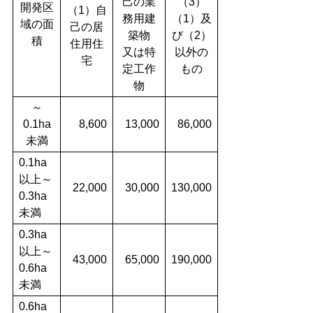
己の業
（3）
開発区
（1）自
務用建
（1）及
域の面
己の居
築物
び（2）
積
住用住
又は特
以外の
宅
定工作
もの
物
～
0.1ha
8,600
13,000
86,000
未満
0.1ha
以上～
22,000
30,000
130,000
0.3ha
未満
0.3ha
以上～
43,000
65,000
190,000
0.6ha
未満
0.6ha