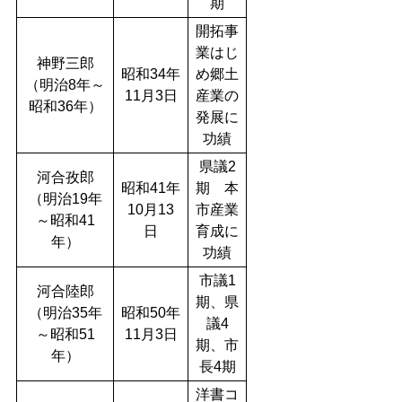
期
開拓事
業はじ
神野三郎
昭和34年
め郷土
（明治8年～
11月3日
産業の
昭和36年）
発展に
功績
県議2
河合孜郎
昭和41年
期 本
（明治19年
10月13
市産業
～昭和41
日
育成に
年）
功績
市議1
河合陸郎
期、県
（明治35年
昭和50年
議4
～昭和51
11月3日
期、市
年）
長4期
洋書コ